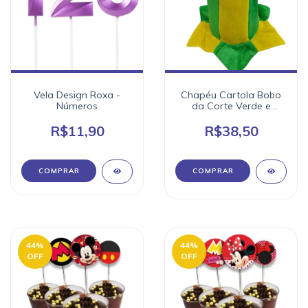
Vela Design Roxa -
Chapéu Cartola Bobo
Números
da Corte Verde e
Amarelo
R$11,90
R$38,50
COMPRAR
44
%
44
%
OFF
OFF