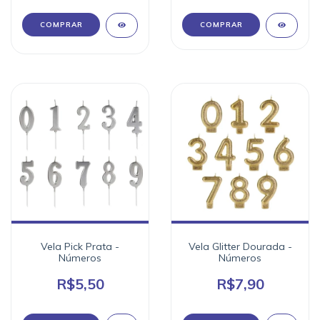
COMPRAR
Vela Pick Prata -
Vela Glitter Dourada -
Números
Números
R$5,50
R$7,90