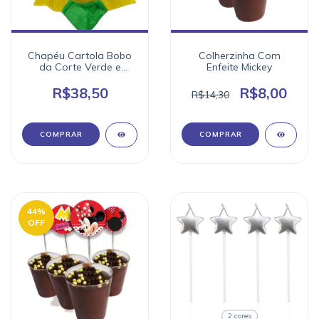
Chapéu Cartola Bobo
Colherzinha Com
da Corte Verde e
Enfeite Mickey
Amarelo
R$38,50
R$8,00
R$14,30
44
%
OFF
2 cores