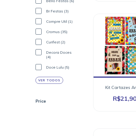
Bello Festas (6)
Br Festas (3)
Compre Util (1)
Cromus (35)
Curifest (2)
Decora Doces
(4)
Doce Lulu (5)
VER TODOS
Kit Cartazes Ar
R$21,9
Price