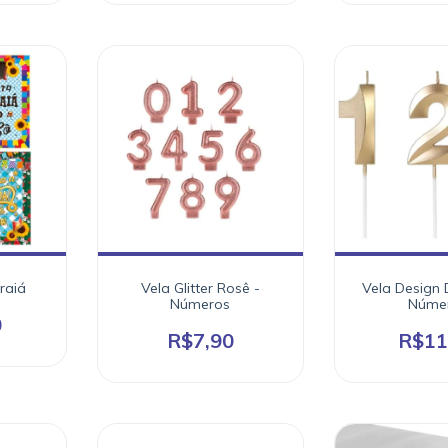
raiá
Vela Glitter Rosê -
Vela Design
Números
Núme
0
R$7,90
R$11