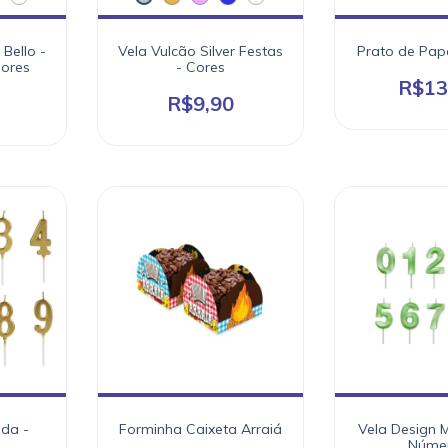
Bello -
Vela Vulcão Silver Festas
Prato de Pap
Cores
- Cores
R$13
R$9,90
ada -
Forminha Caixeta Arraiá
Vela Design M
Núme