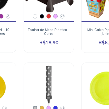
+8
+2
l - 10
Toalha de Mesa Plástica -
Mini Caixa P
res
Cores
Juni
R$18,90
R$6
+9
+1