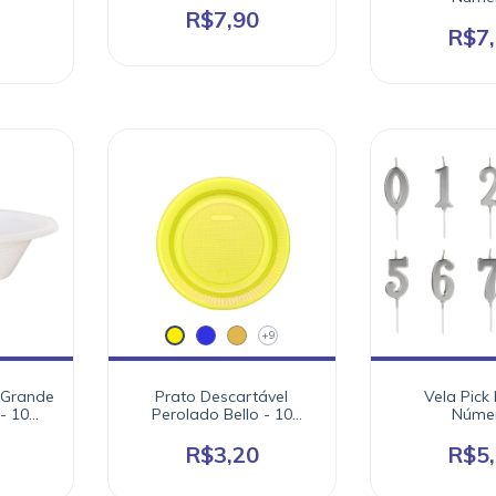
R$7,90
R$7
+9
 Grande
Prato Descartável
Vela Pick 
- 10
Perolado Bello - 10
Núme
unidades - Cores
R$3,20
R$5