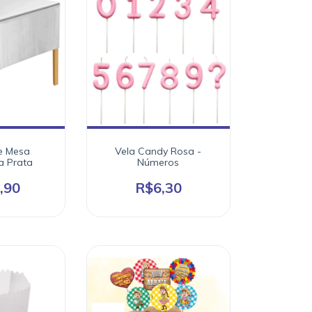
e Mesa
Vela Candy Rosa -
a Prata
Números
,90
R$6,30