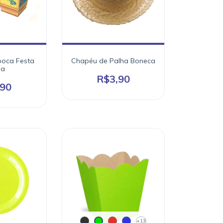
ipoca Festa
Chapéu de Palha Boneca
na
R$3,90
,90
+13