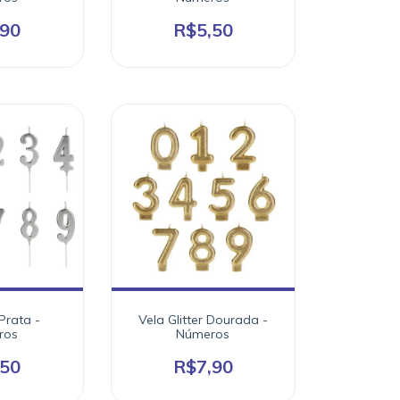
,90
R$5,50
Prata -
Vela Glitter Dourada -
ros
Números
,50
R$7,90