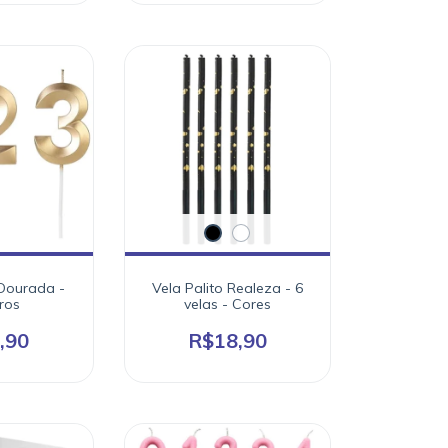
 Dourada -
Vela Palito Realeza - 6
ros
velas - Cores
,90
R$18,90