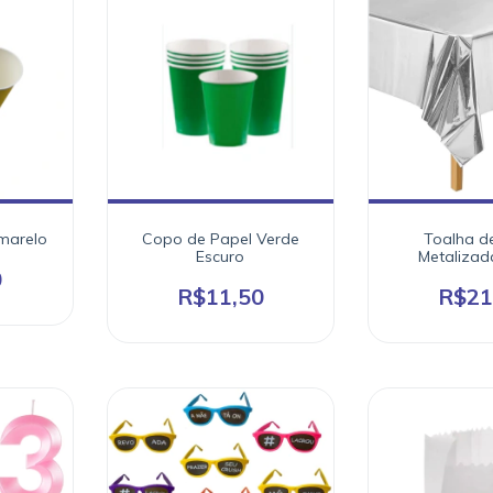
marelo
Copo de Papel Verde
Toalha d
Escuro
Metalizad
0
R$11,50
R$21