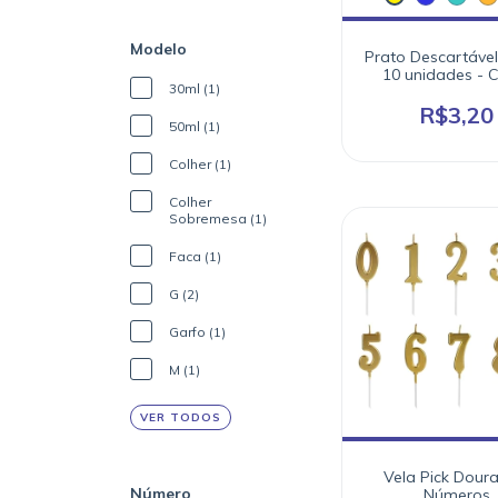
Modelo
Prato Descartável 
10 unidades - 
30ml (1)
R$3,20
50ml (1)
Colher (1)
Colher
Sobremesa (1)
Faca (1)
G (2)
Garfo (1)
M (1)
VER TODOS
Vela Pick Dour
Número
Números