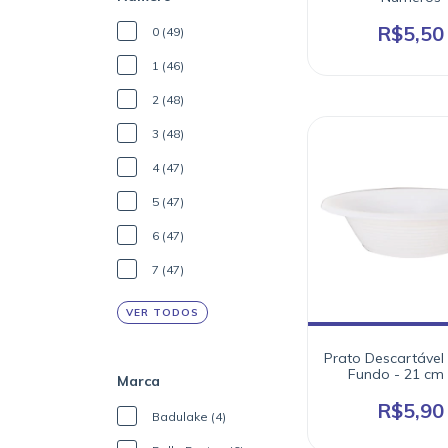
R$5,50
0 (49)
1 (46)
2 (48)
3 (48)
4 (47)
5 (47)
6 (47)
7 (47)
VER TODOS
Prato Descartável
Fundo - 21 cm 
Marca
unidades
R$5,90
Badulake (4)