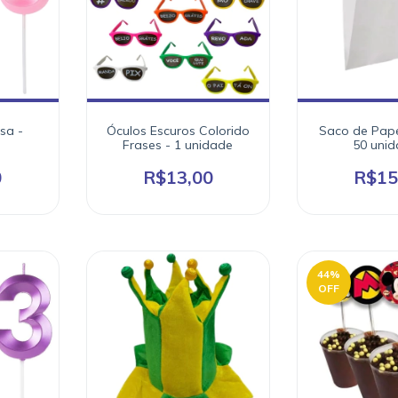
sa -
Óculos Escuros Colorido
Saco de Pape
Frases - 1 unidade
50 uni
0
R$13,00
R$15
44
%
OFF