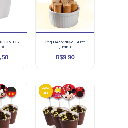
l 10 x 11 -
Tag Decorativa Festa
dades
Junina
,50
R$9,90
44
%
OFF