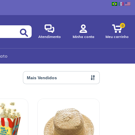
0
Atendimento
Minha conta
Meu carrinho
ato