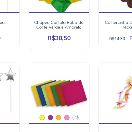
xa -
Chapéu Cartola Bobo da
Colherzinha 
Corte Verde e Amarelo
Mick
0
R$38,50
R$14,30
+12