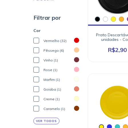
Filtrar por
Cor
Prato Descartáve
unidades - Co
Vermelho (32)
R$2,90
Pêssego (6)
Vinho (1)
Rose (1)
Marfim (1)
Goiaba (1)
Creme (1)
Caramelo (1)
VER TODOS