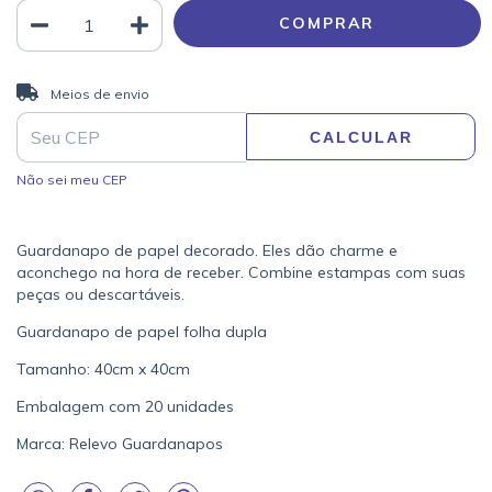
ALTERAR CEP
Entregas para o CEP:
Meios de envio
CALCULAR
Não sei meu CEP
Guardanapo de papel decorado. Eles dão charme e
aconchego na hora de receber. Combine estampas com suas
peças ou descartáveis.
Guardanapo de papel folha dupla
Tamanho: 40cm x 40cm
Embalagem com 20 unidades
Marca: Relevo Guardanapos